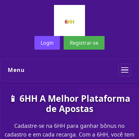
Login
Registrar-se
Menu
📱 6HH A Melhor Plataforma
de Apostas
Cadastre-se na 6HH para ganhar bônus no
cadastro e em cada recarga. Com a 6HH, você tem