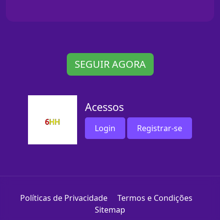
SEGUIR AGORA
Acessos
Login
Registrar-se
Políticas de Privacidade
Termos e Condições
Sitemap