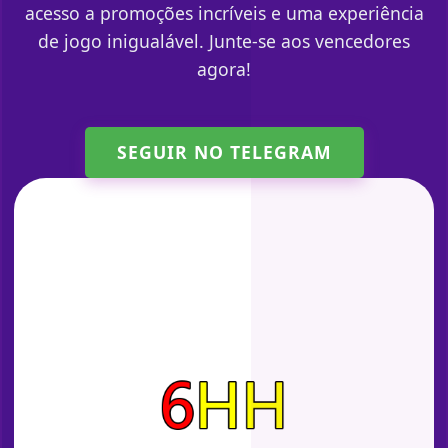
acesso a promoções incríveis e uma experiência
de jogo inigualável. Junte-se aos vencedores
agora!
SEGUIR NO TELEGRAM