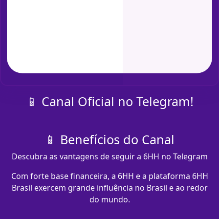
📱 Canal Oficial no Telegram!
📱 Benefícios do Canal
Descubra as vantagens de seguir a 6HH no Telegram
Com forte base financeira, a 6HH e a plataforma 6HH
Brasil exercem grande influência no Brasil e ao redor
do mundo.