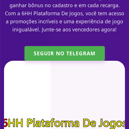
ganhar bônus no cadastro e em cada recarga.
Com a 6HH Plataforma De Jogos, você tem acesso
a promoções incríveis e uma experiência de jogo
inigualável. Junte-se aos vencedores agora!
SEGUIR NO TELEGRAM