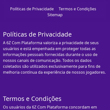
Políticas de Privacidade
Termos e Condições
Sitemap
Políticas de Privacidade
A 6Z Com Plataforma valoriza a privacidade de seus
usuários e está empenhada em proteger todas as
informações pessoais fornecidas durante o uso de
nossos canais de comunicação. Todos os dados
coletados são utilizados exclusivamente para fins de
melhoria contínua da experiência de nossos jogadores.
Termos e Condições
Os usuários da 6Z Com Plataforma concordam em