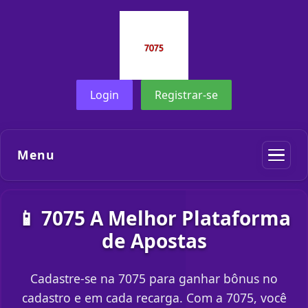
Login
Registrar-se
Menu
📱 7075 A Melhor Plataforma
de Apostas
Cadastre-se na 7075 para ganhar bônus no
cadastro e em cada recarga. Com a 7075, você