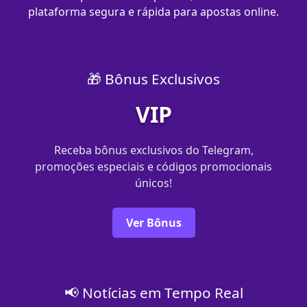
plataforma segura e rápida para apostas online.
🎁 Bônus Exclusivos
VIP
Receba bônus exclusivos do Telegram,
promoções especiais e códigos promocionais
únicos!
Ver Bônus
📢 Notícias em Tempo Real