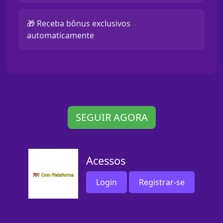
🎁 Receba bônus exclusivos
automaticamente
SEGUIR AGORA
Acessos
Login
Registrar-se