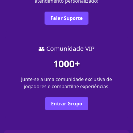
atendimento personalizado!
Falar Suporte
👥 Comunidade VIP
1000+
Junte-se a uma comunidade exclusiva de
jogadores e compartilhe experiências!
Entrar Grupo