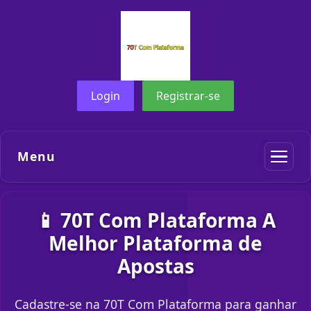
Login
Registrar-se
Menu
📱 70T Com Plataforma A
Melhor Plataforma de
Apostas
Cadastre-se na 70T Com Plataforma para ganhar