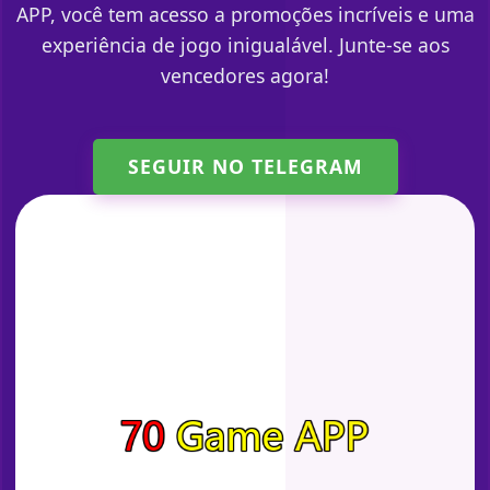
APP, você tem acesso a promoções incríveis e uma
experiência de jogo inigualável. Junte-se aos
vencedores agora!
SEGUIR NO TELEGRAM