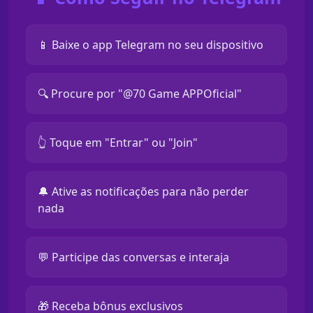
📱 Baixe o app Telegram no seu dispositivo
🔍 Procure por "@70 Game APPOficial"
👆 Toque em "Entrar" ou "Join"
🔔 Ative as notificações para não perder
nada
💬 Participe das conversas e interaja
🎁 Receba bônus exclusivos