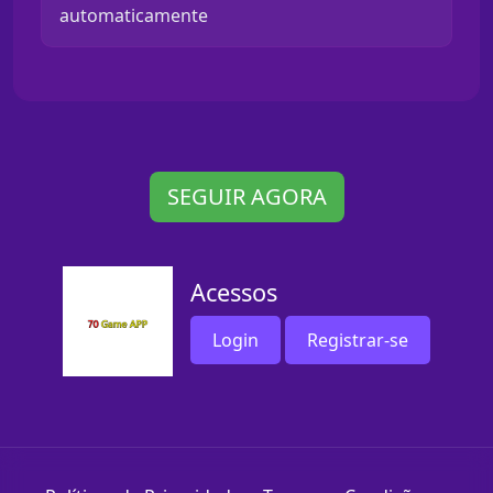
automaticamente
SEGUIR AGORA
Acessos
Login
Registrar-se