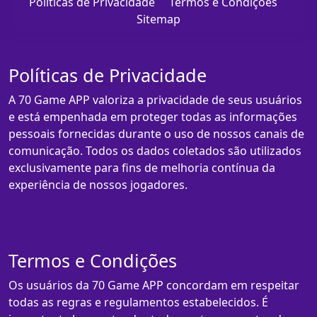
Políticas de Privacidade
Termos e Condições
Sitemap
Políticas de Privacidade
A 70 Game APP valoriza a privacidade de seus usuários
e está empenhada em proteger todas as informações
pessoais fornecidas durante o uso de nossos canais de
comunicação. Todos os dados coletados são utilizados
exclusivamente para fins de melhoria contínua da
experiência de nossos jogadores.
Termos e Condições
Os usuários da 70 Game APP concordam em respeitar
todas as regras e regulamentos estabelecidos. É