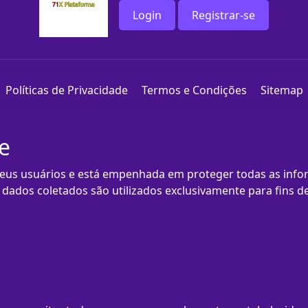
Login
Registrar-se
Políticas de Privacidade
Termos e Condições
Sitemap
de
 seus usuários e está empenhada em proteger todas as inf
dados coletados são utilizados exclusivamente para fins d