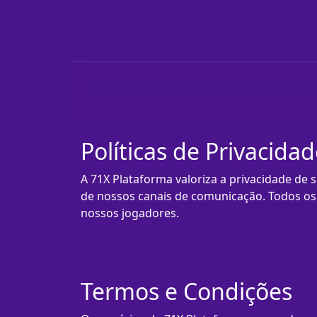
Políticas de Privacida
A 71X Plataforma valoriza a privacidade de
de nossos canais de comunicação. Todos os 
nossos jogadores.
Termos e Condições