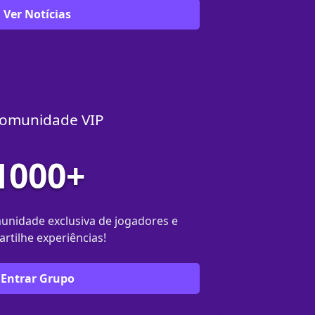
Ver Notícias
Comunidade VIP
1000+
unidade exclusiva de jogadores e
rtilhe experiências!
Entrar Grupo