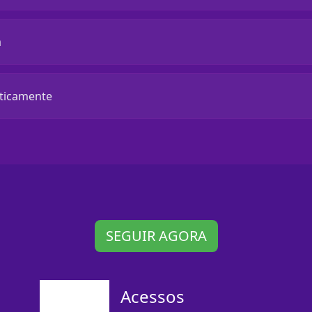
a
aticamente
SEGUIR AGORA
Acessos