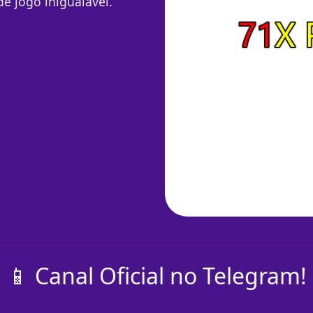
e jogo inigualável.
📱 Canal Oficial no Telegram!