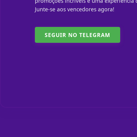
promoções incríveis e uma experiência d
Junte-se aos vencedores agora!
SEGUIR NO TELEGRAM