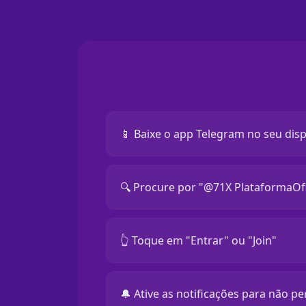
📱 Baixe o app Telegram no seu disp
🔍 Procure por "@71X PlataformaOfi
👆 Toque em "Entrar" ou "Join"
🔔 Ative as notificações para não p