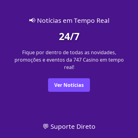
📢 Notícias em Tempo Real
24/7
Fique por dentro de todas as novidades,
promoções e eventos da 747 Casino em tempo
real!
Ver Notícias
💬 Suporte Direto