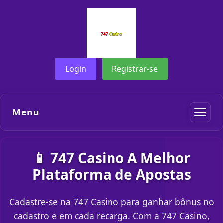
Login
Registrar-se
Menu
📱 747 Casino A Melhor
Plataforma de Apostas
Cadastre-se na 747 Casino para ganhar bônus no
cadastro e em cada recarga. Com a 747 Casino,