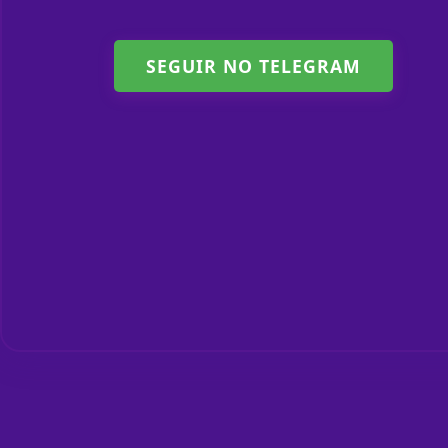
SEGUIR NO TELEGRAM