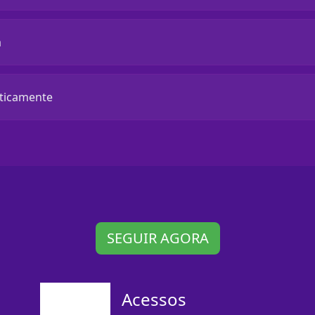
a
aticamente
SEGUIR AGORA
Acessos