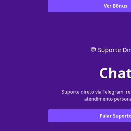
Ver Bônus
💬 Suporte Di
Cha
Suporte direto via Telegram, r
atendimento persona
Falar Suport