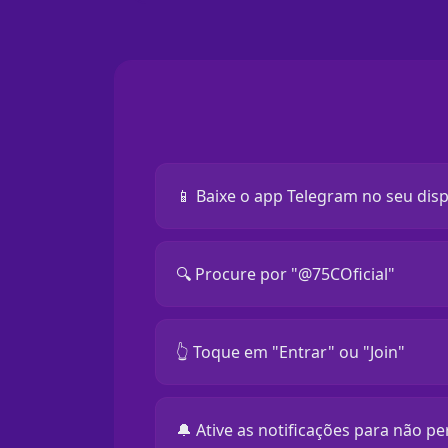
📱 Baixe o app Telegram no seu disp
🔍 Procure por "@75COficial"
👆 Toque em "Entrar" ou "Join"
🔔 Ative as notificações para não p