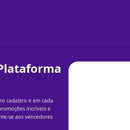
 Plataforma
no cadastro e em cada
promoções incríveis e
unte-se aos vencedores