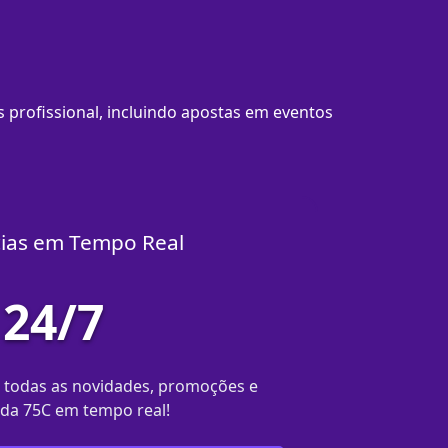
 profissional, incluindo apostas em eventos
cias em Tempo Real
24/7
e todas as novidades, promoções e
 da 75C em tempo real!