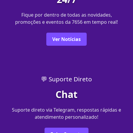
Fique por dentro de todas as novidades,
promoções e eventos da 7656 em tempo real!
Ver Notícias
💬 Suporte Direto
Chat
Suporte direto via Telegram, respostas rápidas e
atendimento personalizado!