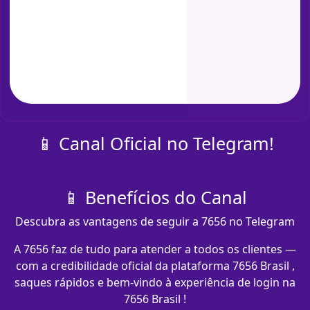
📱 Canal Oficial no Telegram!
📱 Benefícios do Canal
Descubra as vantagens de seguir a 7656 no Telegram
A 7656 faz de tudo para atender a todos os clientes —
com a credibilidade oficial da plataforma 7656 Brasil ,
saques rápidos e bem-vindo à experiência de login na
7656 Brasil !