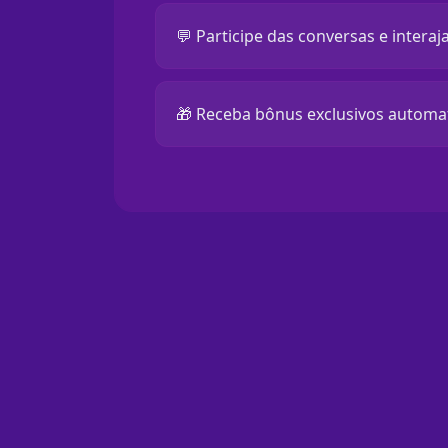
💬 Participe das conversas e interaj
🎁 Receba bônus exclusivos autom