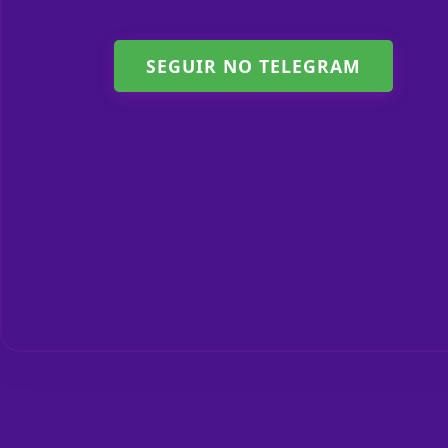
SEGUIR NO TELEGRAM