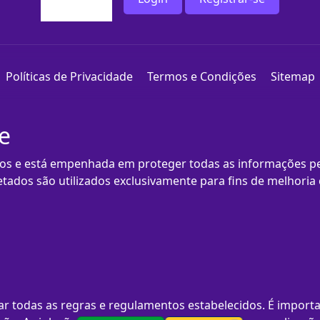
Políticas de Privacidade
Termos e Condições
Sitemap
de
rios e está empenhada em proteger todas as informações p
tados são utilizados exclusivamente para fins de melhoria
 todas as regras e regulamentos estabelecidos. É importa