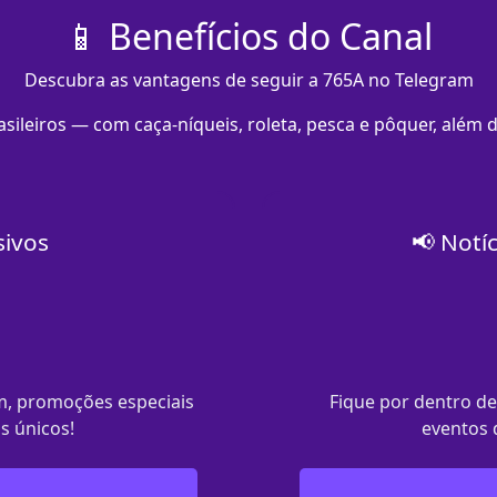
📱 Benefícios do Canal
Descubra as vantagens de seguir a 765A no Telegram
sileiros — com caça-níqueis, roleta, pesca e pôquer, além
sivos
📢 Notí
m, promoções especiais
Fique por dentro d
s únicos!
eventos 