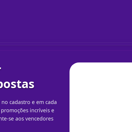
r
postas
 no cadastro e em cada
 promoções incríveis e
unte-se aos vencedores