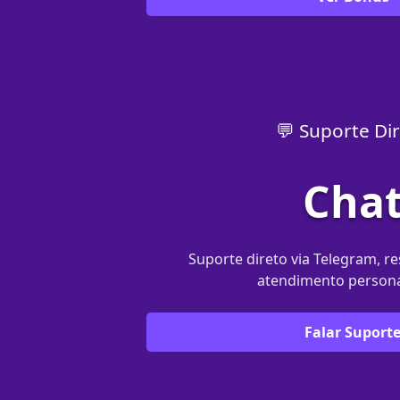
💬 Suporte Di
Cha
Suporte direto via Telegram, r
atendimento persona
Falar Suport