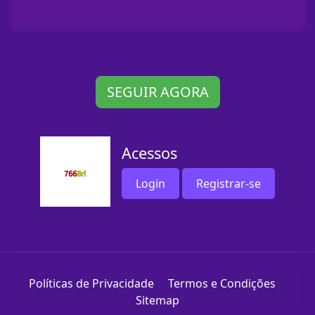
SEGUIR AGORA
Acessos
Login
Registrar-se
Políticas de Privacidade
Termos e Condições
Sitemap