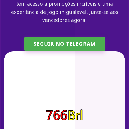
tem acesso a promoções incríveis e uma
experiência de jogo inigualável. Junte-se aos
vencedores agora!
SEGUIR NO TELEGRAM