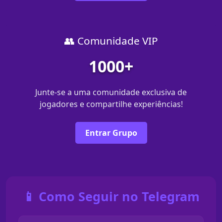
👥 Comunidade VIP
1000+
Junte-se a uma comunidade exclusiva de
jogadores e compartilhe experiências!
Entrar Grupo
📱 Como Seguir no Telegram