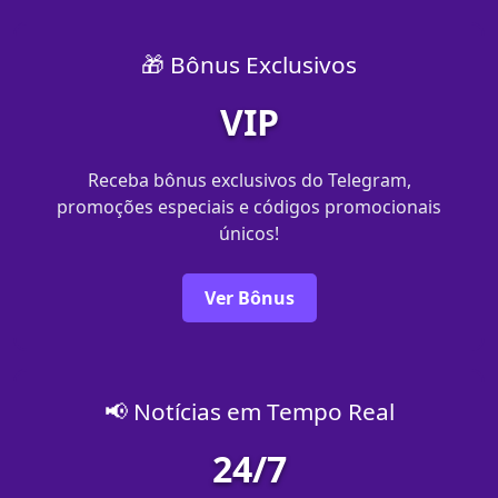
🎁 Bônus Exclusivos
VIP
Receba bônus exclusivos do Telegram,
promoções especiais e códigos promocionais
únicos!
Ver Bônus
📢 Notícias em Tempo Real
24/7