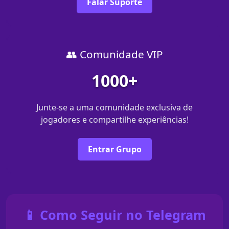
Falar Suporte
👥 Comunidade VIP
1000+
Junte-se a uma comunidade exclusiva de
jogadores e compartilhe experiências!
Entrar Grupo
📱 Como Seguir no Telegram