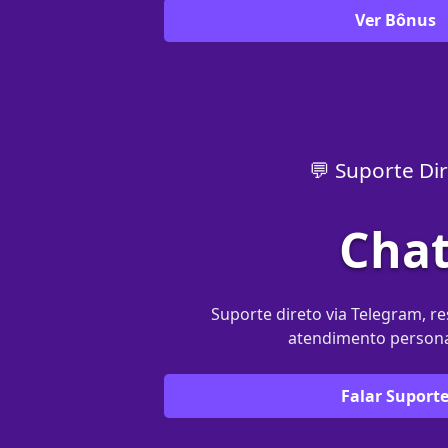
Ver Bônus
💬 Suporte Di
Cha
Suporte direto via Telegram, r
atendimento persona
Falar Suport