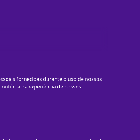
essoais fornecidas durante o uso de nossos
 contínua da experiência de nossos