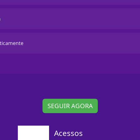
a
aticamente
SEGUIR AGORA
Acessos