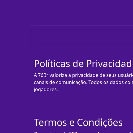
Políticas de Privacida
A 76Br valoriza a privacidade de seus usuá
canais de comunicação. Todos os dados cole
jogadores.
Termos e Condições