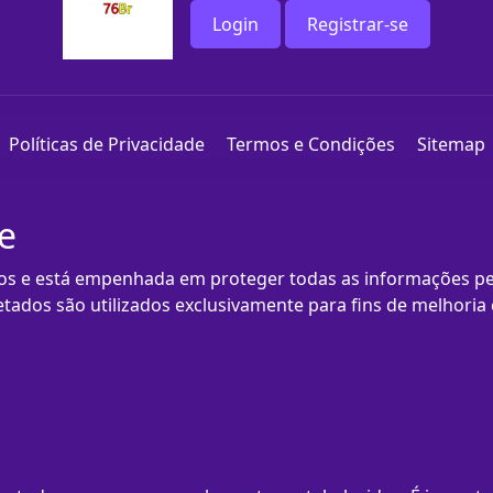
Login
Registrar-se
Políticas de Privacidade
Termos e Condições
Sitemap
de
rios e está empenhada em proteger todas as informações p
tados são utilizados exclusivamente para fins de melhoria