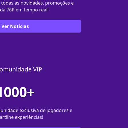
e todas as novidades, promoções e
 da 76P em tempo real!
Ver Notícias
Comunidade VIP
1000+
unidade exclusiva de jogadores e
rtilhe experiências!