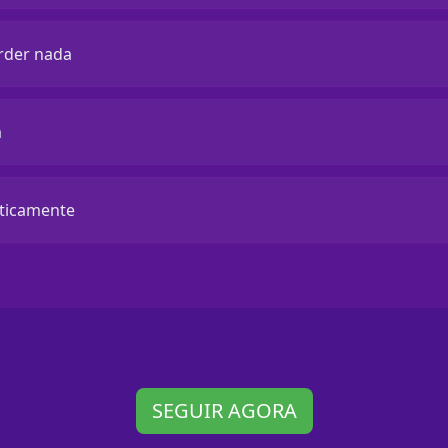
erder nada
a
aticamente
SEGUIR AGORA