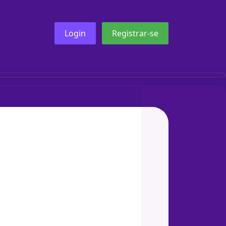
Login
Registrar-se