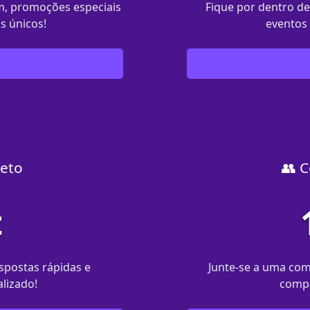
m, promoções especiais
Fique por dentro d
s únicos!
eventos
reto
👥 
t
espostas rápidas e
Junte-se a uma com
lizado!
compa