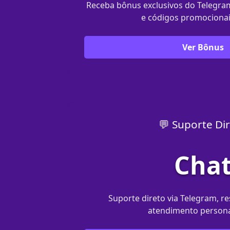
Receba bônus exclusivos do Telegra
e códigos promocionai
Ver Bônus
💬 Suporte Di
Cha
Suporte direto via Telegram, r
atendimento persona