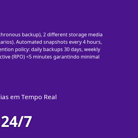
chronous backup), 2 different storage media
enarios). Automated snapshots every 4 hours,
ntion policy: daily backups 30 days, weekly
ective (RPO) <5 minutes garantindo minimal
cias em Tempo Real
24/7