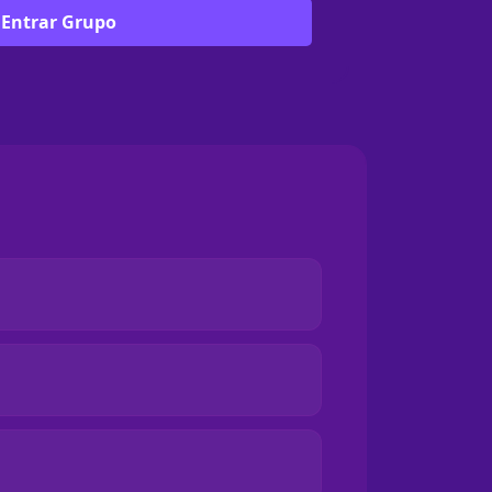
Entrar Grupo