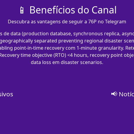
📱 Benefícios do Canal
Descubra as vantagens de seguir a 76P no Telegram
es de data (production database, synchronous replica, asyn
 (geographically separated preventing regional disaster sc
abling point-in-time recovery com 1-minute granularity. Rete
Recovery time objective (RTO) <4 hours, recovery point obj
data loss em disaster scenarios.
sivos
📢 Notí