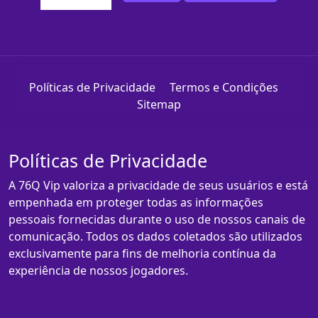
Políticas de Privacidade
Termos e Condições
Sitemap
Políticas de Privacidade
A 76Q Vip valoriza a privacidade de seus usuários e está
empenhada em proteger todas as informações
pessoais fornecidas durante o uso de nossos canais de
comunicação. Todos os dados coletados são utilizados
exclusivamente para fins de melhoria contínua da
experiência de nossos jogadores.