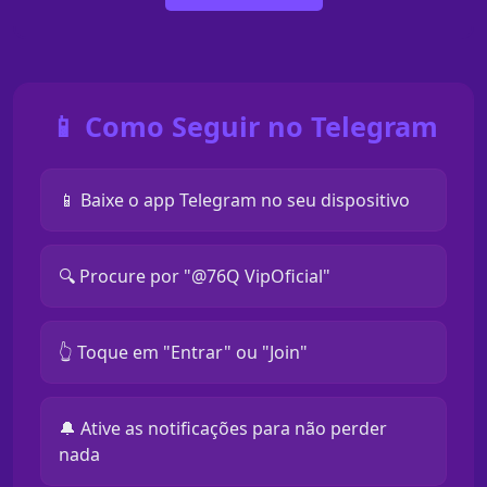
📱 Como Seguir no Telegram
📱 Baixe o app Telegram no seu dispositivo
🔍 Procure por "@76Q VipOficial"
👆 Toque em "Entrar" ou "Join"
🔔 Ative as notificações para não perder
nada