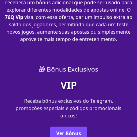
receberá um bônus adicional que pode ser usado para
explorar diferentes modalidades de apostas online. O
76Q Vip
visa, com essa oferta, dar um impulso extra ao
saldo dos jogadores, permitindo que cada um teste
novos jogos, aumente suas apostas ou simplesmente
aproveite mais tempo de entretenimento.
🎁 Bônus Exclusivos
VIP
Receba bônus exclusivos do Telegram,
promoções especiais e códigos promocionais
únicos!
Ver Bônus