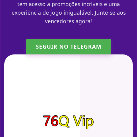
tem acesso a promoções incríveis e uma
experiência de jogo inigualável. Junte-se aos
vencedores agora!
SEGUIR NO TELEGRAM