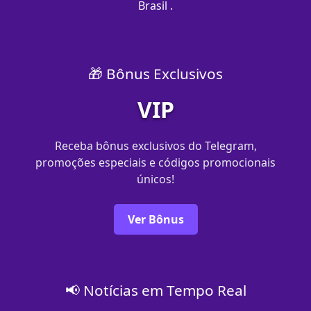
Brasil .
🎁 Bônus Exclusivos
VIP
Receba bônus exclusivos do Telegram,
promoções especiais e códigos promocionais
únicos!
Ver Bônus
📢 Notícias em Tempo Real