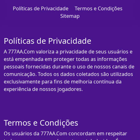
Políticas de Privacidade
Termos e Condições
Sitemap
Políticas de Privacidade
A 777AA.Com valoriza a privacidade de seus usuários e
está empenhada em proteger todas as informações
pessoais fornecidas durante o uso de nossos canais de
comunicação. Todos os dados coletados são utilizados
exclusivamente para fins de melhoria contínua da
experiência de nossos jogadores.
Termos e Condições
Os usuários da 777AA.Com concordam em respeitar