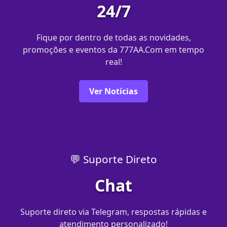
24/7
Fique por dentro de todas as novidades,
promoções e eventos da 777AA.Com em tempo
real!
Ver Notícias
💬 Suporte Direto
Chat
Suporte direto via Telegram, respostas rápidas e
atendimento personalizado!