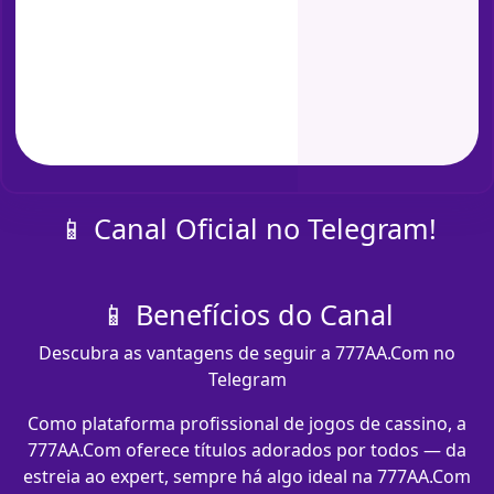
📱 Canal Oficial no Telegram!
📱 Benefícios do Canal
Descubra as vantagens de seguir a 777AA.Com no
Telegram
Como plataforma profissional de jogos de cassino, a
777AA.Com oferece títulos adorados por todos — da
estreia ao expert, sempre há algo ideal na 777AA.Com