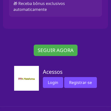
🎁 Receba bônus exclusivos
automaticamente
SEGUIR AGORA
Acessos
Login
Registrar-se