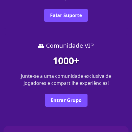
Falar Suporte
👥 Comunidade VIP
1000+
Junte-se a uma comunidade exclusiva de
jogadores e compartilhe experiências!
Entrar Grupo