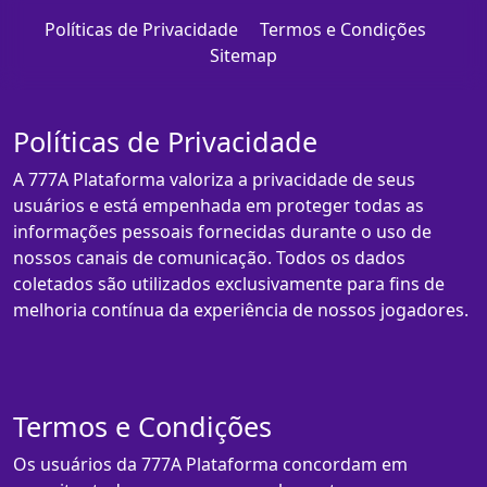
Políticas de Privacidade
Termos e Condições
Sitemap
Políticas de Privacidade
A 777A Plataforma valoriza a privacidade de seus
usuários e está empenhada em proteger todas as
informações pessoais fornecidas durante o uso de
nossos canais de comunicação. Todos os dados
coletados são utilizados exclusivamente para fins de
melhoria contínua da experiência de nossos jogadores.
Termos e Condições
Os usuários da 777A Plataforma concordam em