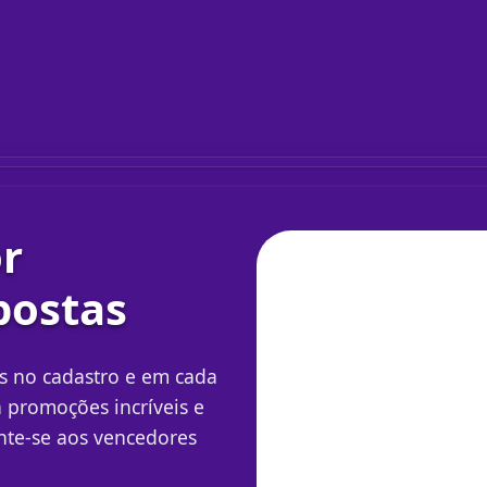
or
postas
s no cadastro e em cada
 promoções incríveis e
unte-se aos vencedores