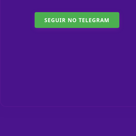
SEGUIR NO TELEGRAM