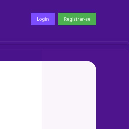
Login
Registrar-se