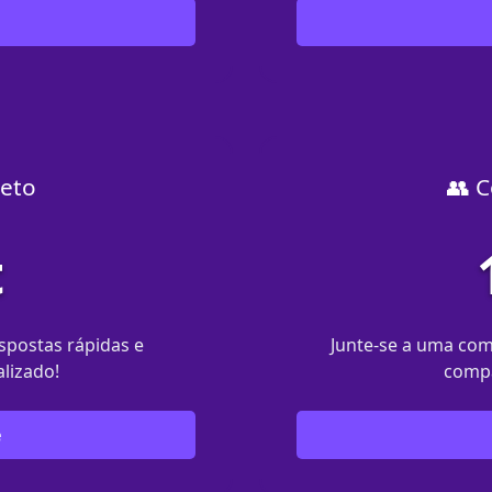
reto
👥 
t
espostas rápidas e
Junte-se a uma com
lizado!
compa
e