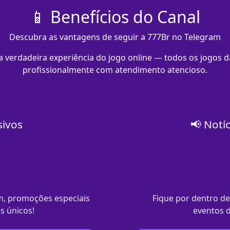
📱 Benefícios do Canal
Descubra as vantagens de seguir a 777Br no Telegram
a verdadeira experiência do jogo online — todos os jogos d
profissionalmente com atendimento atencioso.
sivos
📢 Notí
m, promoções especiais
Fique por dentro d
s únicos!
eventos 