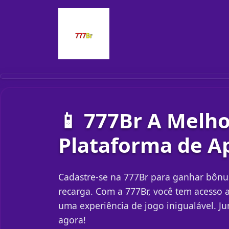
📱 777Br A Melh
Plataforma de A
Cadastre-se na 777Br para ganhar bônu
recarga. Com a 777Br, você tem acesso a
uma experiência de jogo inigualável. J
agora!