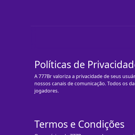
Políticas de Privacida
A 777Br valoriza a privacidade de seus usu
nossos canais de comunicação. Todos os dad
jogadores.
Termos e Condições