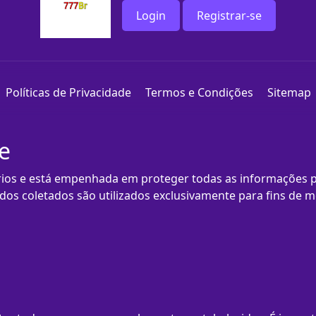
Login
Registrar-se
Políticas de Privacidade
Termos e Condições
Sitemap
de
ários e está empenhada em proteger todas as informações 
os coletados são utilizados exclusivamente para fins de m