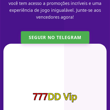
você tem acesso a promoções incríveis e uma
experiência de jogo inigualável. Junte-se aos
vencedores agora!
SEGUIR NO TELEGRAM