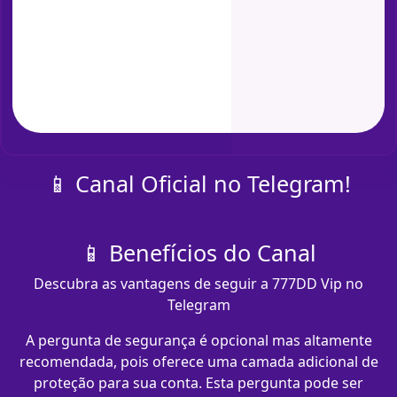
📱 Canal Oficial no Telegram!
📱 Benefícios do Canal
Descubra as vantagens de seguir a 777DD Vip no
Telegram
A pergunta de segurança é opcional mas altamente
recomendada, pois oferece uma camada adicional de
proteção para sua conta. Esta pergunta pode ser