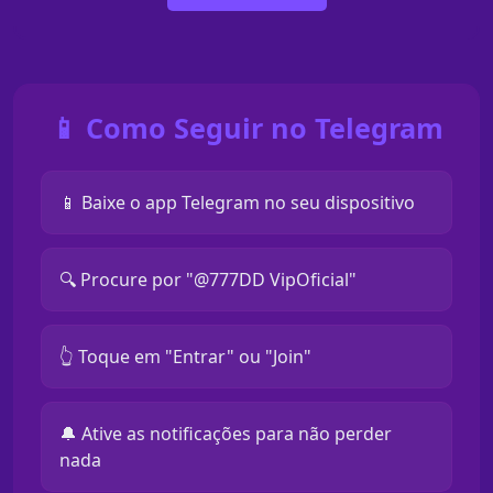
📱 Como Seguir no Telegram
📱 Baixe o app Telegram no seu dispositivo
🔍 Procure por "@777DD VipOficial"
👆 Toque em "Entrar" ou "Join"
🔔 Ative as notificações para não perder
nada