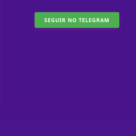
SEGUIR NO TELEGRAM