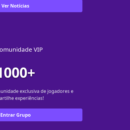
Ver Notícias
Comunidade VIP
1000+
unidade exclusiva de jogadores e
rtilhe experiências!
Entrar Grupo