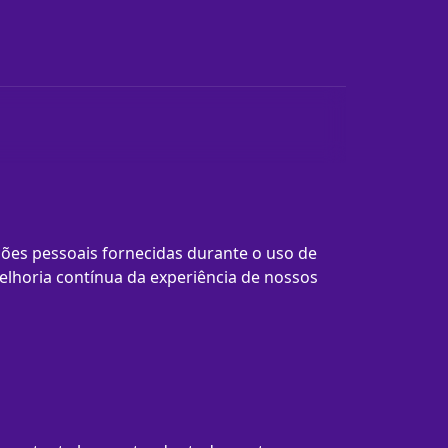
ões pessoais fornecidas durante o uso de
elhoria contínua da experiência de nossos