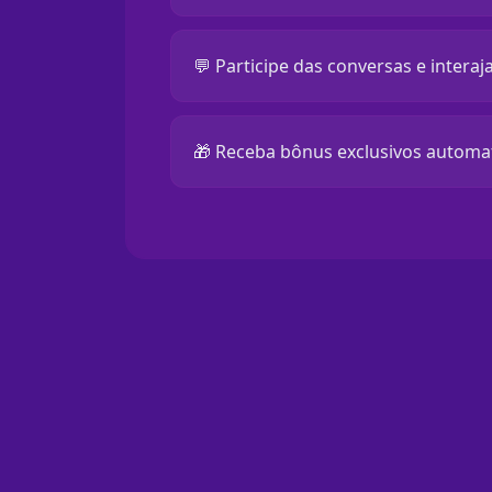
💬 Participe das conversas e interaj
🎁 Receba bônus exclusivos autom