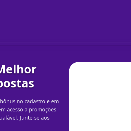
Melhor
postas
 bônus no cadastro e em
tem acesso a promoções
ualável. Junte-se aos