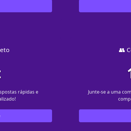
reto
👥 
t
espostas rápidas e
Junte-se a uma com
lizado!
compa
e