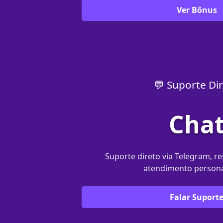
Ver Bônus
💬 Suporte Di
Cha
Suporte direto via Telegram, r
atendimento persona
Falar Suport