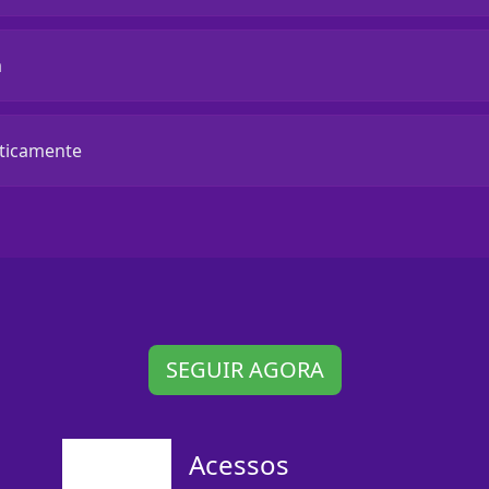
a
aticamente
SEGUIR AGORA
Acessos