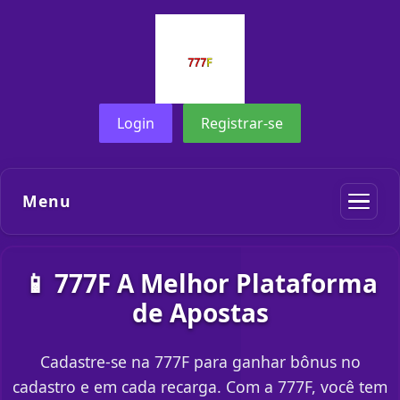
Login
Registrar-se
Menu
📱 777F A Melhor Plataforma
de Apostas
Cadastre-se na 777F para ganhar bônus no
cadastro e em cada recarga. Com a 777F, você tem