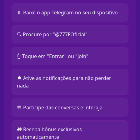
📱 Baixe o app Telegram no seu dispositivo
🔍 Procure por "@777FOficial"
👆 Toque em "Entrar" ou "Join"
🔔 Ative as notificações para não perder
nada
💬 Participe das conversas e interaja
🎁 Receba bônus exclusivos
automaticamente