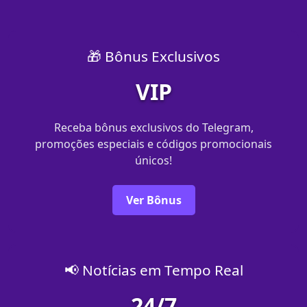
🎁 Bônus Exclusivos
VIP
Receba bônus exclusivos do Telegram,
promoções especiais e códigos promocionais
únicos!
Ver Bônus
📢 Notícias em Tempo Real
24/7