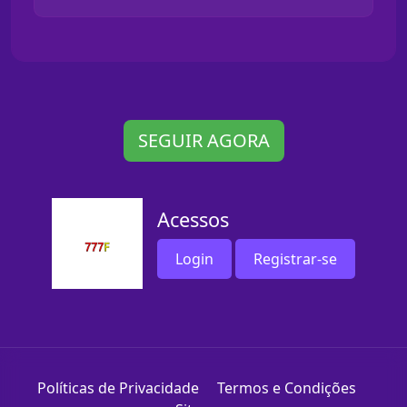
SEGUIR AGORA
Acessos
Login
Registrar-se
Políticas de Privacidade
Termos e Condições