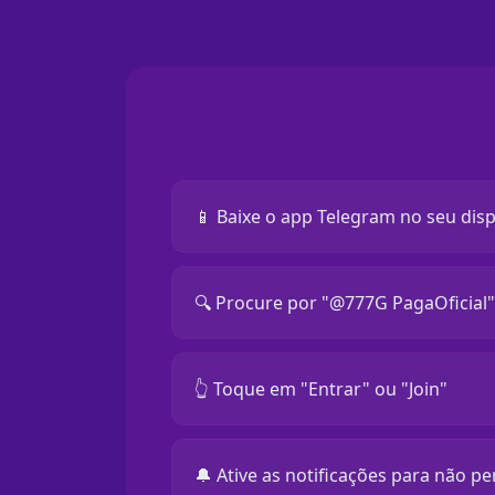
📱 Baixe o app Telegram no seu disp
🔍 Procure por "@777G PagaOficial"
👆 Toque em "Entrar" ou "Join"
🔔 Ative as notificações para não p