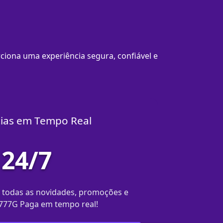
m
ciona uma experiência segura, confiável e
cias em Tempo Real
24/7
e todas as novidades, promoções e
777G Paga em tempo real!