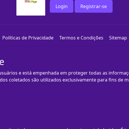
Login
Registrar-se
Políticas de Privacidade
Termos e Condições
Sitemap
de
 usuários e está empenhada em proteger todas as informaç
os coletados são utilizados exclusivamente para fins de m