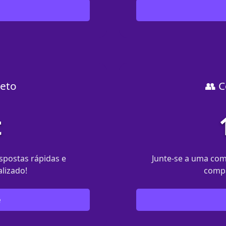
reto
👥 
t
espostas rápidas e
Junte-se a uma com
lizado!
compa
e