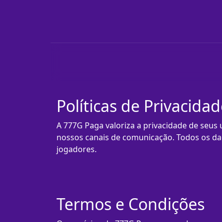
Políticas de Privacida
A 777G Paga valoriza a privacidade de seus
nossos canais de comunicação. Todos os dad
jogadores.
Termos e Condições