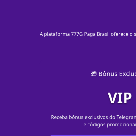
A plataforma 777G Paga Brasil oferece o 
🎁 Bônus Exclu
VIP
Receba bônus exclusivos do Telegra
e códigos promocionai