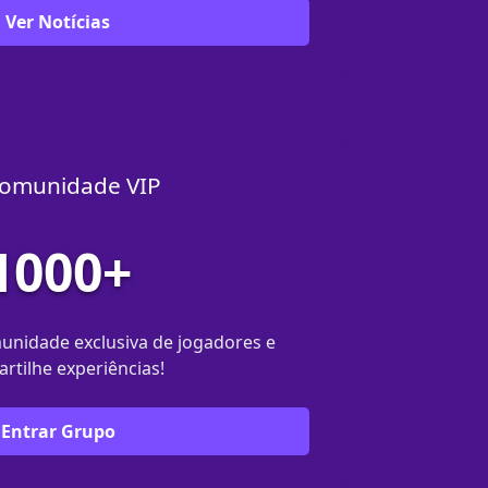
Ver Notícias
Comunidade VIP
1000+
unidade exclusiva de jogadores e
rtilhe experiências!
Entrar Grupo