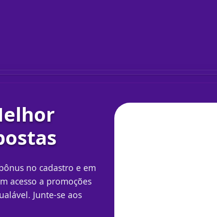
Melhor
postas
bônus no cadastro e em
em acesso a promoções
ualável. Junte-se aos