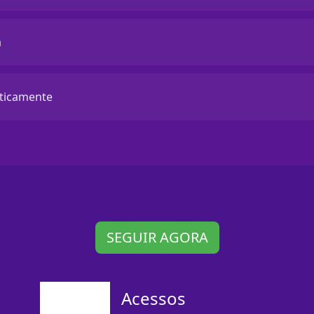
a
aticamente
SEGUIR AGORA
Acessos