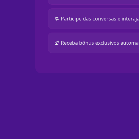
💬 Participe das conversas e interaj
🎁 Receba bônus exclusivos autom