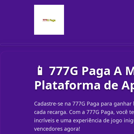
📱 777G Paga A 
Plataforma de A
Cadastre-se na 777G Paga para ganhar 
cada recarga. Com a 777G Paga, você t
incríveis e uma experiência de jogo inig
vencedores agora!