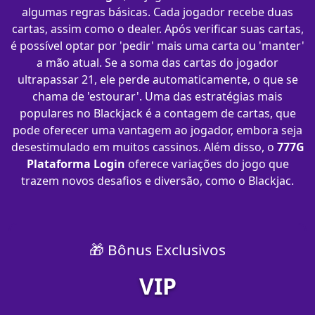
algumas regras básicas. Cada jogador recebe duas
cartas, assim como o dealer. Após verificar suas cartas,
é possível optar por 'pedir' mais uma carta ou 'manter'
a mão atual. Se a soma das cartas do jogador
ultrapassar 21, ele perde automaticamente, o que se
chama de 'estourar'. Uma das estratégias mais
populares no Blackjack é a contagem de cartas, que
pode oferecer uma vantagem ao jogador, embora seja
desestimulado em muitos cassinos. Além disso, o
777G
Plataforma Login
oferece variações do jogo que
trazem novos desafios e diversão, como o Blackjac.
🎁 Bônus Exclusivos
VIP