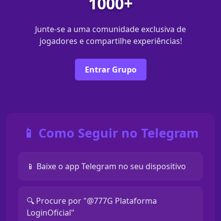
1000+
Junte-se a uma comunidade exclusiva de
jogadores e compartilhe experiências!
Entrar Grupo
📱 Como Seguir no Telegram
📱 Baixe o app Telegram no seu dispositivo
🔍 Procure por "@777G Plataforma
LoginOficial"