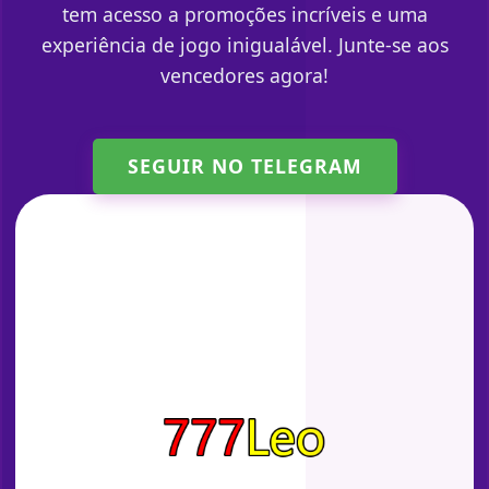
tem acesso a promoções incríveis e uma
experiência de jogo inigualável. Junte-se aos
vencedores agora!
SEGUIR NO TELEGRAM