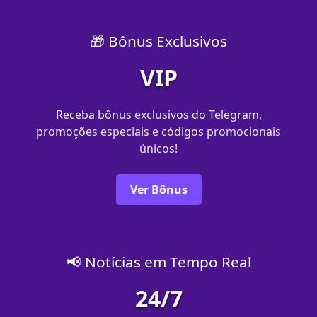
🎁 Bônus Exclusivos
VIP
Receba bônus exclusivos do Telegram,
promoções especiais e códigos promocionais
únicos!
Ver Bônus
📢 Notícias em Tempo Real
24/7