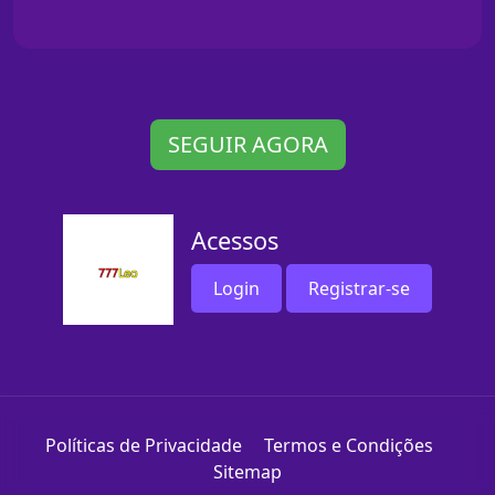
SEGUIR AGORA
Acessos
Login
Registrar-se
Políticas de Privacidade
Termos e Condições
Sitemap