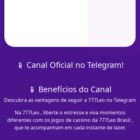
📱 Canal Oficial no Telegram!
📱 Benefícios do Canal
Descubra as vantagens de seguir a 777Leo no Telegram
Na 777Leo , liberte o estresse e viva momentos
diferentes com os jogos de cassino da 777Leo Brasil ,
que te acompanham em cada instante de lazer.