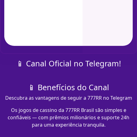
📱 Canal Oficial no Telegram!
📱 Benefícios do Canal
Descubra as vantagens de seguir a 777RR no Telegram
Os jogos de cassino da 777RR Brasil são simples e
confiáveis — com prêmios milionários e suporte 24h
para uma experiência tranquila.