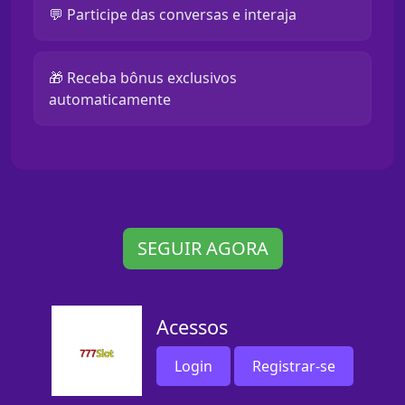
💬 Participe das conversas e interaja
🎁 Receba bônus exclusivos
automaticamente
SEGUIR AGORA
Acessos
Login
Registrar-se