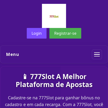
Login
Registrar-se
Menu
📱 777Slot A Melhor
Plataforma de Apostas
Cadastre-se na 777Slot para ganhar bônus no
cadastro e em cada recarga. Com a 777Slot, você