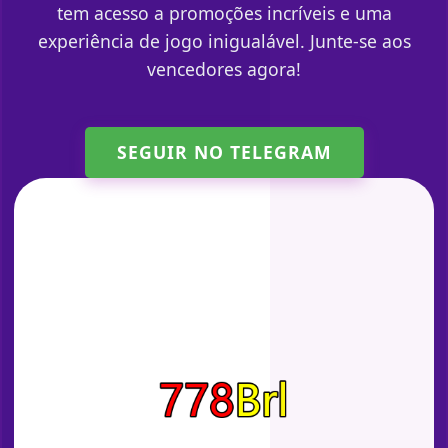
tem acesso a promoções incríveis e uma
experiência de jogo inigualável. Junte-se aos
vencedores agora!
SEGUIR NO TELEGRAM