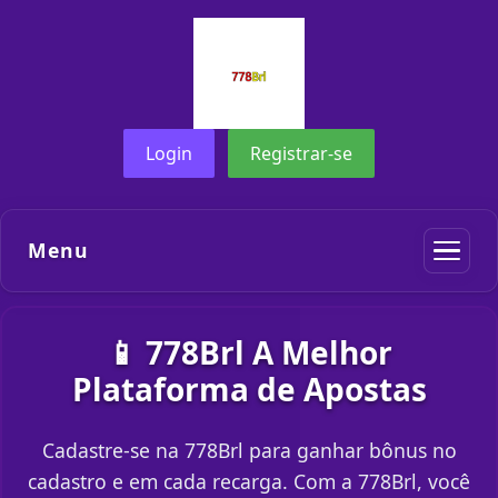
Login
Registrar-se
Menu
📱 778Brl A Melhor
Plataforma de Apostas
Cadastre-se na 778Brl para ganhar bônus no
cadastro e em cada recarga. Com a 778Brl, você