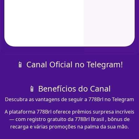
📱 Canal Oficial no Telegram!
📱 Benefícios do Canal
Descubra as vantagens de seguir a 778Brl no Telegram
A plataforma 778Brl oferece prêmios surpresa incríveis
— com registro gratuito da 778Brl Brasil , bônus de
recarga e várias promoções na palma da sua mão.