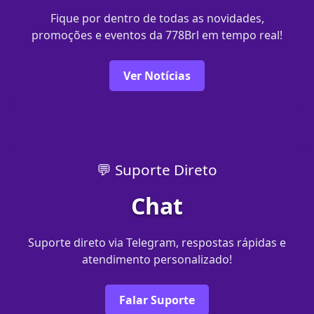
Fique por dentro de todas as novidades,
promoções e eventos da 778Brl em tempo real!
Ver Notícias
💬 Suporte Direto
Chat
Suporte direto via Telegram, respostas rápidas e
atendimento personalizado!
Falar Suporte