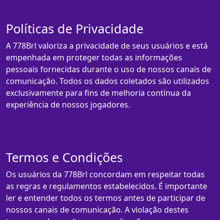
Políticas de Privacidade
A 778Brl valoriza a privacidade de seus usuários e está
empenhada em proteger todas as informações
pessoais fornecidas durante o uso de nossos canais de
comunicação. Todos os dados coletados são utilizados
exclusivamente para fins de melhoria contínua da
experiência de nossos jogadores.
Termos e Condições
Os usuários da 778Brl concordam em respeitar todas
as regras e regulamentos estabelecidos. É importante
ler e entender todos os termos antes de participar de
nossos canais de comunicação. A violação destes