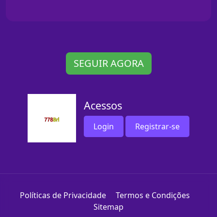
SEGUIR AGORA
Acessos
Login
Registrar-se
Políticas de Privacidade
Termos e Condições
Sitemap