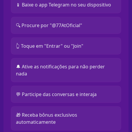
📱 Baixe o app Telegram no seu dispositivo
🔍 Procure por "@77AtOficial"
👆 Toque em "Entrar" ou "Join"
🔔 Ative as notificações para não perder
nada
💬 Participe das conversas e interaja
🎁 Receba bônus exclusivos
automaticamente