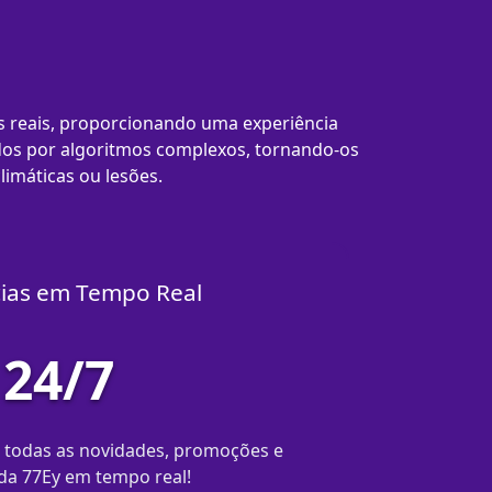
tes reais, proporcionando uma experiência
ados por algoritmos complexos, tornando-os
imáticas ou lesões.
cias em Tempo Real
24/7
e todas as novidades, promoções e
da 77Ey em tempo real!