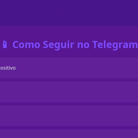
📱 Como Seguir no Telegram
ositivo