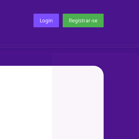
Login
Registrar-se