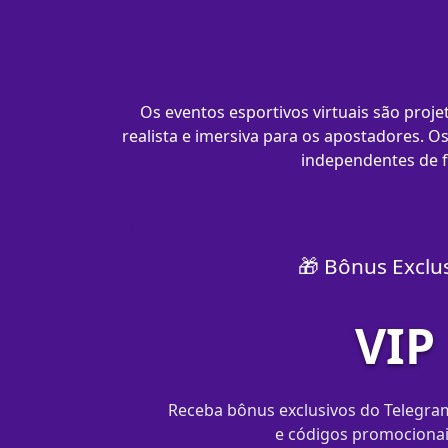
Os eventos esportivos virtuais são proje
realista e imersiva para os apostadores. 
independentes de f
🎁 Bônus Exclu
VIP
Receba bônus exclusivos do Telegra
e códigos promocionai