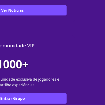
Ver Notícias
Comunidade VIP
1000+
unidade exclusiva de jogadores e
rtilhe experiências!
Entrar Grupo