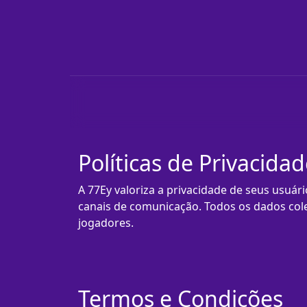
Políticas de Privacida
A 77Ey valoriza a privacidade de seus usuá
canais de comunicação. Todos os dados cole
jogadores.
Termos e Condições