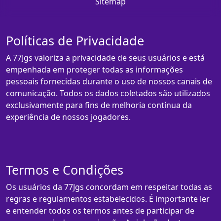
Sitemap
Políticas de Privacidade
A 77Jgs valoriza a privacidade de seus usuários e está
empenhada em proteger todas as informações
pessoais fornecidas durante o uso de nossos canais de
comunicação. Todos os dados coletados são utilizados
exclusivamente para fins de melhoria contínua da
experiência de nossos jogadores.
Termos e Condições
Os usuários da 77Jgs concordam em respeitar todas as
regras e regulamentos estabelecidos. É importante ler
e entender todos os termos antes de participar de