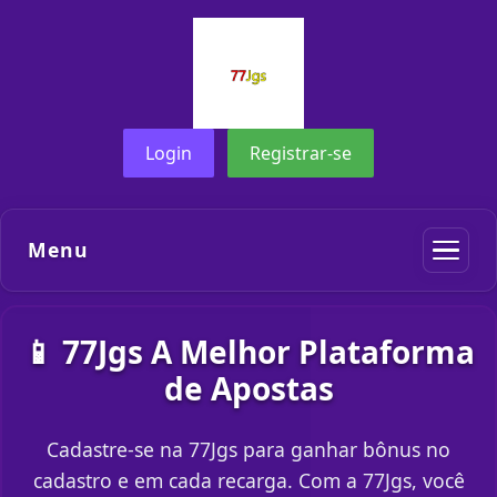
Login
Registrar-se
Menu
📱 77Jgs A Melhor Plataforma
de Apostas
Cadastre-se na 77Jgs para ganhar bônus no
cadastro e em cada recarga. Com a 77Jgs, você