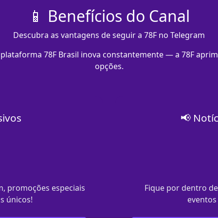
📱 Benefícios do Canal
Descubra as vantagens de seguir a 78F no Telegram
 a plataforma 78F Brasil inova constantemente — a 78F apr
opções.
sivos
📢 Notí
m, promoções especiais
Fique por dentro d
s únicos!
eventos