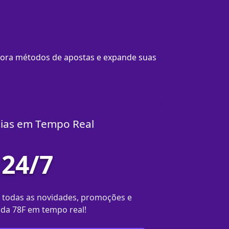
imora métodos de apostas e expande suas
cias em Tempo Real
24/7
e todas as novidades, promoções e
 da 78F em tempo real!