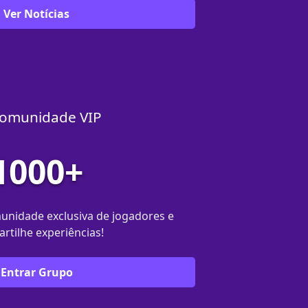
Ver Notícias
Comunidade VIP
1000+
unidade exclusiva de jogadores e
rtilhe experiências!
Entrar Grupo