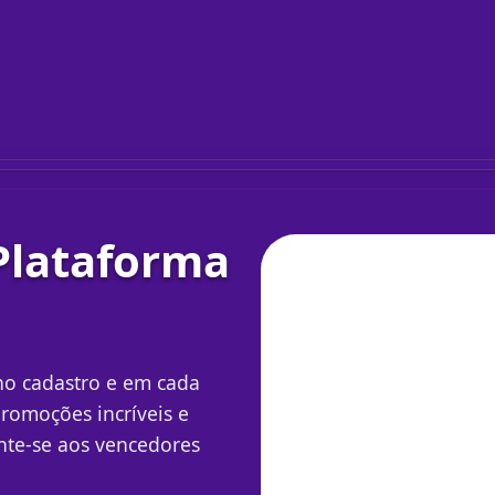
Plataforma
no cadastro e em cada
romoções incríveis e
unte-se aos vencedores