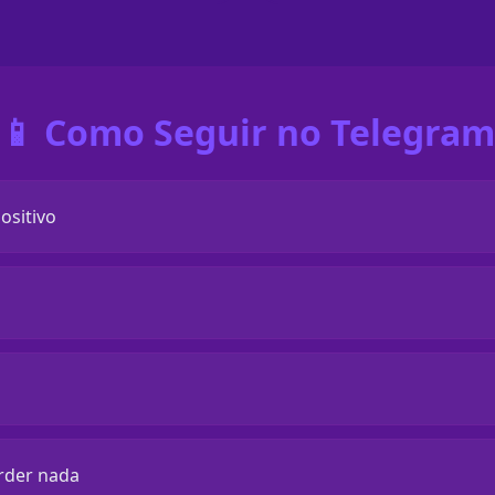
📱 Como Seguir no Telegram
ositivo
erder nada