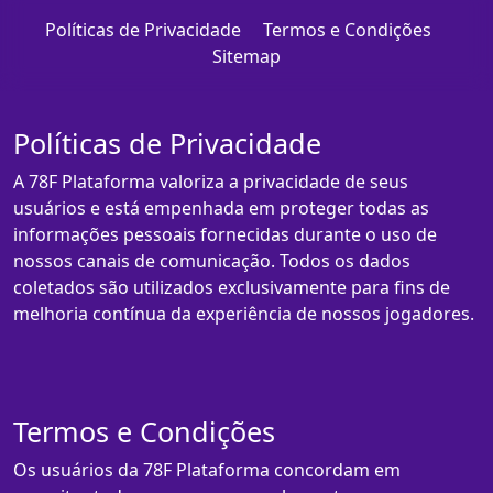
Políticas de Privacidade
Termos e Condições
Sitemap
Políticas de Privacidade
A 78F Plataforma valoriza a privacidade de seus
usuários e está empenhada em proteger todas as
informações pessoais fornecidas durante o uso de
nossos canais de comunicação. Todos os dados
coletados são utilizados exclusivamente para fins de
melhoria contínua da experiência de nossos jogadores.
Termos e Condições
Os usuários da 78F Plataforma concordam em