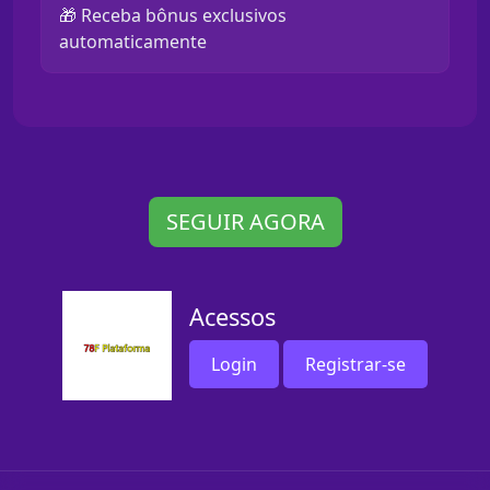
🎁 Receba bônus exclusivos
automaticamente
SEGUIR AGORA
Acessos
Login
Registrar-se