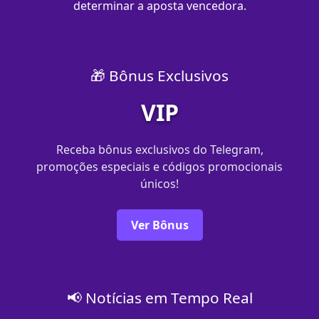
determinar a aposta vencedora.
🎁 Bônus Exclusivos
VIP
Receba bônus exclusivos do Telegram,
promoções especiais e códigos promocionais
únicos!
Ver Bônus
📢 Notícias em Tempo Real