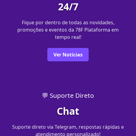
24/7
Fique por dentro de todas as novidades,
promoções e eventos da 78F Plataforma em
tempo real!
Ver Notícias
💬 Suporte Direto
Chat
Suporte direto via Telegram, respostas rápidas e
atendimento personalizado!