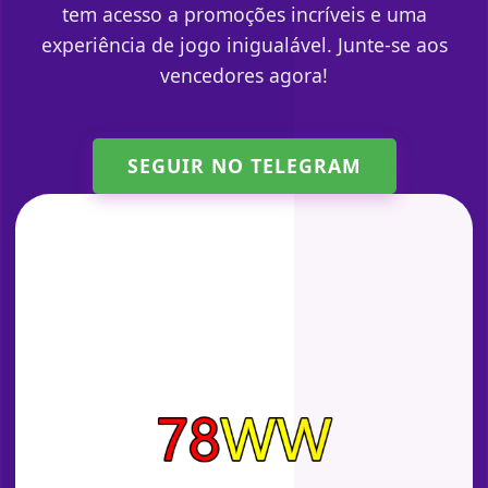
tem acesso a promoções incríveis e uma
experiência de jogo inigualável. Junte-se aos
vencedores agora!
SEGUIR NO TELEGRAM