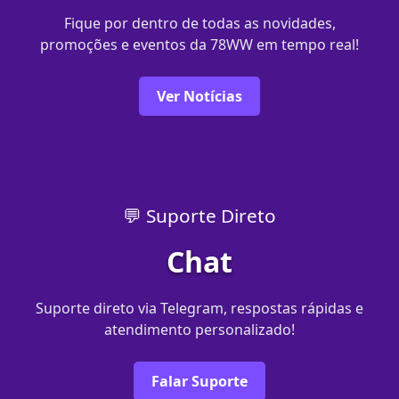
Fique por dentro de todas as novidades,
promoções e eventos da 78WW em tempo real!
Ver Notícias
💬 Suporte Direto
Chat
Suporte direto via Telegram, respostas rápidas e
atendimento personalizado!
Falar Suporte