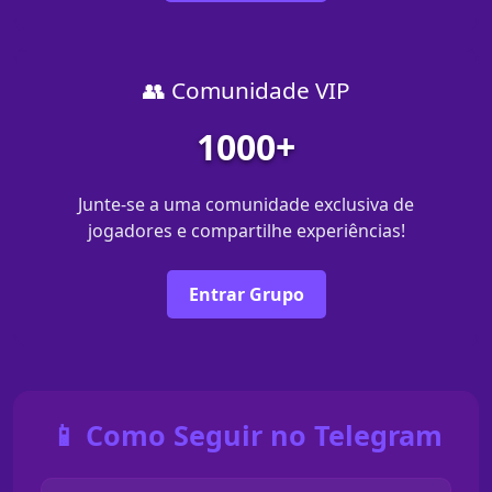
👥 Comunidade VIP
1000+
Junte-se a uma comunidade exclusiva de
jogadores e compartilhe experiências!
Entrar Grupo
📱 Como Seguir no Telegram