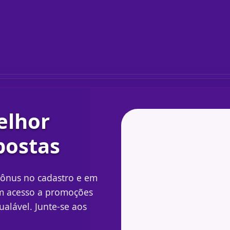
elhor
postas
bônus no cadastro e em
em acesso a promoções
ualável. Junte-se aos