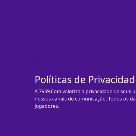
Políticas de Privacida
A 7959.Com valoriza a privacidade de seus 
nossos canais de comunicação. Todos os dad
jogadores.