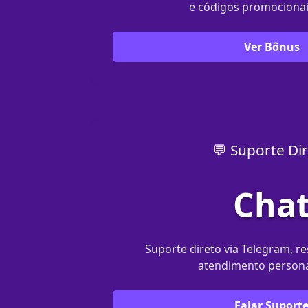
e códigos promocionai
Ver Bônus
💬 Suporte Di
Cha
Suporte direto via Telegram, r
atendimento persona
Falar Suport