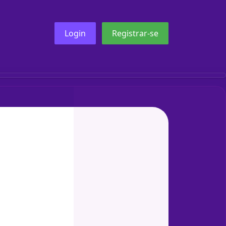
Login
Registrar-se