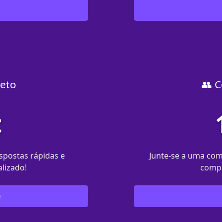
reto
👥 
t
espostas rápidas e
Junte-se a uma com
lizado!
compa
e