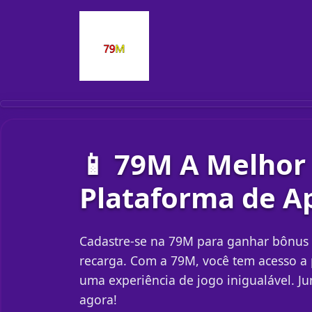
📱 79M A Melhor
Plataforma de A
Cadastre-se na 79M para ganhar bônus 
recarga. Com a 79M, você tem acesso a 
uma experiência de jogo inigualável. J
agora!