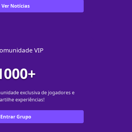
Ver Notícias
Comunidade VIP
1000+
unidade exclusiva de jogadores e
rtilhe experiências!
Entrar Grupo