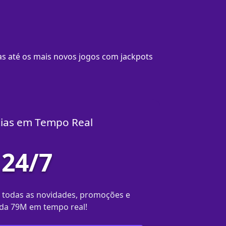
utas até os mais novos jogos com jackpots
cias em Tempo Real
24/7
e todas as novidades, promoções e
da 79M em tempo real!