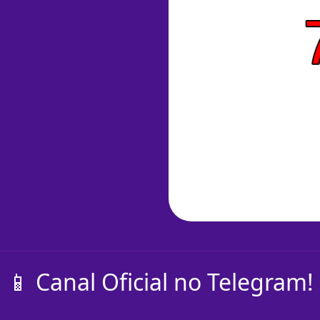
📱 Canal Oficial no Telegram!