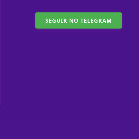
SEGUIR NO TELEGRAM