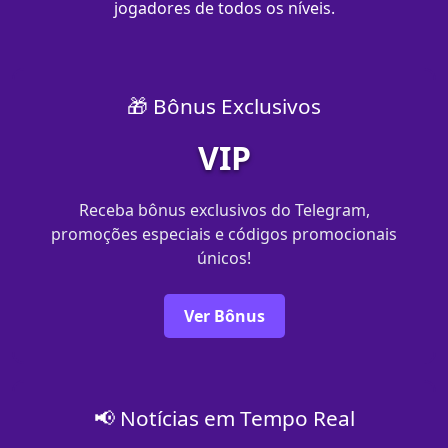
jogadores de todos os níveis.
🎁 Bônus Exclusivos
VIP
Receba bônus exclusivos do Telegram,
promoções especiais e códigos promocionais
únicos!
Ver Bônus
📢 Notícias em Tempo Real