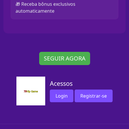
🎁 Receba bônus exclusivos
automaticamente
SEGUIR AGORA
Acessos
Login
Registrar-se