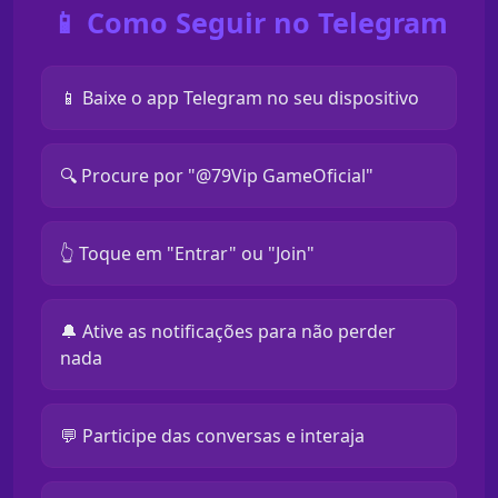
📱 Como Seguir no Telegram
📱 Baixe o app Telegram no seu dispositivo
🔍 Procure por "@79Vip GameOficial"
👆 Toque em "Entrar" ou "Join"
🔔 Ative as notificações para não perder
nada
💬 Participe das conversas e interaja