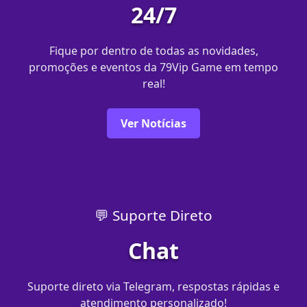
24/7
Fique por dentro de todas as novidades,
promoções e eventos da 79Vip Game em tempo
real!
Ver Notícias
💬 Suporte Direto
Chat
Suporte direto via Telegram, respostas rápidas e
atendimento personalizado!