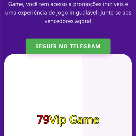
Game, você tem acesso a promoções incríveis e
uma experiência de jogo inigualável. Junte-se aos
vencedores agora!
SEGUIR NO TELEGRAM