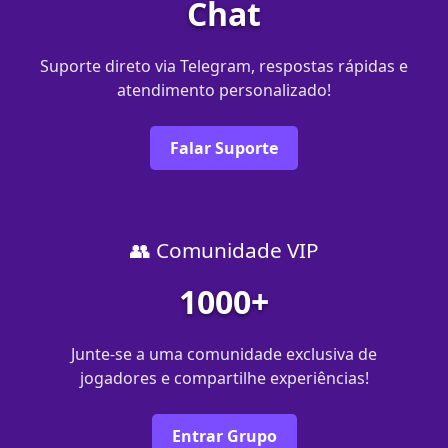
Chat
Suporte direto via Telegram, respostas rápidas e
atendimento personalizado!
Falar Suporte
👥 Comunidade VIP
1000+
Junte-se a uma comunidade exclusiva de
jogadores e compartilhe experiências!
Entrar Grupo