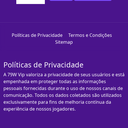
Políticas de Privacidade
Termos e Condições
Sitemap
Políticas de Privacidade
A 79W Vip valoriza a privacidade de seus usuários e está
empenhada em proteger todas as informações
pessoais fornecidas durante o uso de nossos canais de
comunicação. Todos os dados coletados são utilizados
exclusivamente para fins de melhoria contínua da
experiência de nossos jogadores.