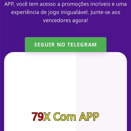
APP, você tem acesso a promoções incríveis e uma
experiência de jogo inigualável. Junte-se aos
vencedores agora!
SEGUIR NO TELEGRAM