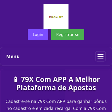
Login
Registrar-se
Menu
📱 79X Com APP A Melhor
Plataforma de Apostas
Cadastre-se na 79X Com APP para ganhar bônus
no cadastro e em cada recarga. Com a 79X Com