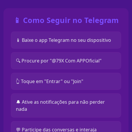
📱 Como Seguir no Telegram
📱 Baixe o app Telegram no seu dispositivo
🔍 Procure por "@79X Com APPOficial"
👆 Toque em "Entrar" ou "Join"
🔔 Ative as notificações para não perder
nada
💬 Participe das conversas e interaja