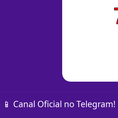
📱 Canal Oficial no Telegram!