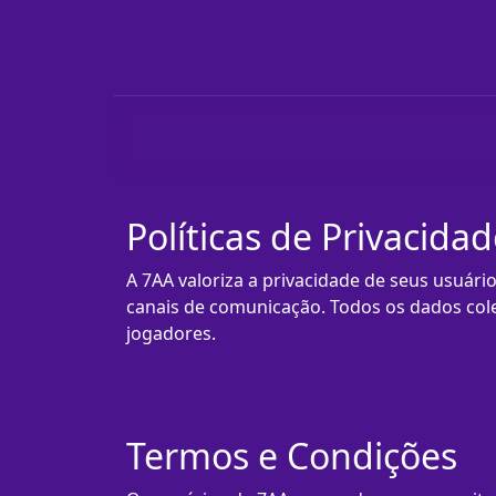
Políticas de Privacida
A 7AA valoriza a privacidade de seus usuár
canais de comunicação. Todos os dados cole
jogadores.
Termos e Condições