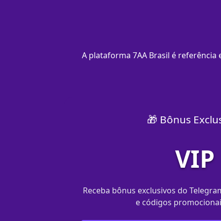
A plataforma 7AA Brasil é referência 
🎁 Bônus Exclu
VIP
Receba bônus exclusivos do Telegra
e códigos promocionai