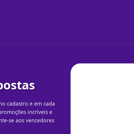
postas
no cadastro e em cada
promoções incríveis e
unte-se aos vencedores