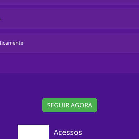
a
aticamente
SEGUIR AGORA
Acessos