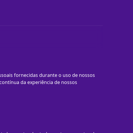
ssoais fornecidas durante o uso de nossos
 contínua da experiência de nossos