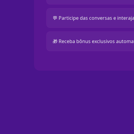
💬 Participe das conversas e interaj
🎁 Receba bônus exclusivos autom