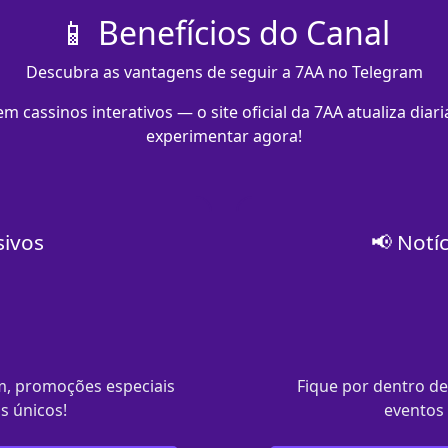
📱 Benefícios do Canal
Descubra as vantagens de seguir a 7AA no Telegram
em cassinos interativos — o site oficial da 7AA atualiza di
experimentar agora!
sivos
📢 Notí
m, promoções especiais
Fique por dentro d
s únicos!
eventos