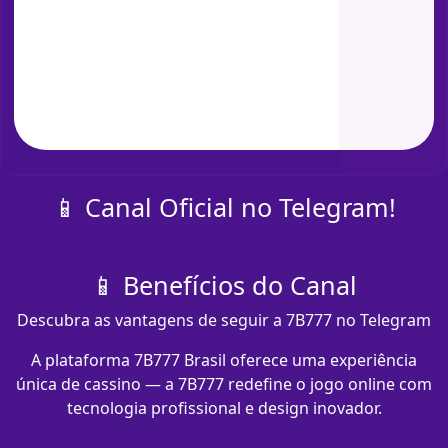
📱 Canal Oficial no Telegram!
📱 Benefícios do Canal
Descubra as vantagens de seguir a 7B777 no Telegram
A plataforma 7B777 Brasil oferece uma experiência
única de cassino — a 7B777 redefine o jogo online com
tecnologia profissional e design inovador.