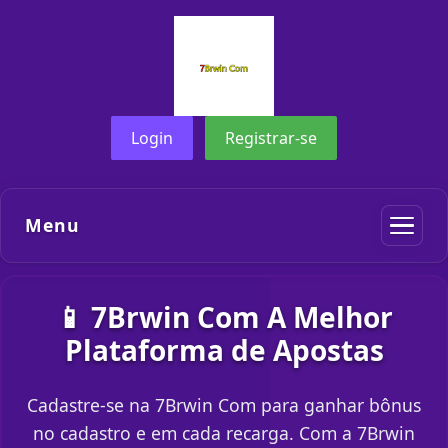
Login
Registrar-se
Menu
📱 7Brwin Com A Melhor
Plataforma de Apostas
Cadastre-se na 7Brwin Com para ganhar bônus
no cadastro e em cada recarga. Com a 7Brwin