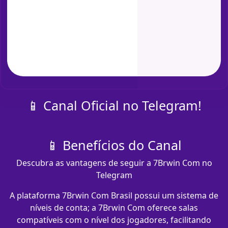
📱 Canal Oficial no Telegram!
📱 Benefícios do Canal
Descubra as vantagens de seguir a 7Brwin Com no
Telegram
A plataforma 7Brwin Com Brasil possui um sistema de
níveis de conta; a 7Brwin Com oferece salas
compatíveis com o nível dos jogadores, facilitando