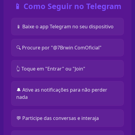
📱 Como Seguir no Telegram
📱 Baixe o app Telegram no seu dispositivo
🔍 Procure por "@7Brwin ComOficial"
👆 Toque em "Entrar" ou "Join"
🔔 Ative as notificações para não perder
nada
💬 Participe das conversas e interaja