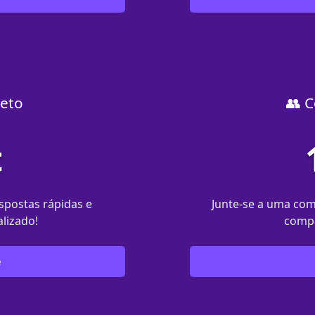
reto
👥 
t
espostas rápidas e
Junte-se a uma com
lizado!
compa
e