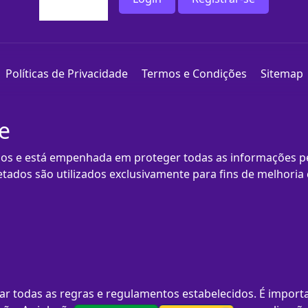
Políticas de Privacidade
Termos e Condições
Sitemap
de
rios e está empenhada em proteger todas as informações p
tados são utilizados exclusivamente para fins de melhoria
 todas as regras e regulamentos estabelecidos. É importa