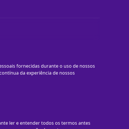
essoais fornecidas durante o uso de nossos
 contínua da experiência de nossos
nte ler e entender todos os termos antes