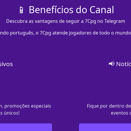
📱 Benefícios do Canal
Descubra as vantagens de seguir a 7Cpg no Telegram
uindo português, o 7Cpg atende jogadores de todo o mundo 
sivos
📢 Notí
m, promoções especiais
Fique por dentro d
s únicos!
eventos 