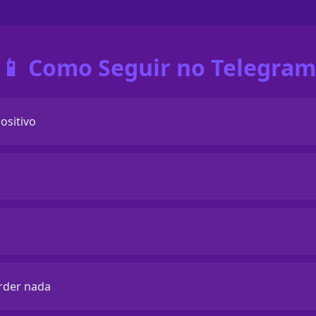
📱 Como Seguir no Telegram
ositivo
erder nada