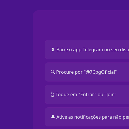
📱 Baixe o app Telegram no seu disp
🔍 Procure por "@7CpgOficial"
👆 Toque em "Entrar" ou "Join"
🔔 Ative as notificações para não p