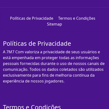
Políticas de Privacidade
Termos e Condições
Sitemap
Políticas de Privacidade
A 7M7 Com valoriza a privacidade de seus usuários e
está empenhada em proteger todas as informações
pessoais fornecidas durante o uso de nossos canais de
comunicação. Todos os dados coletados são utilizados
exclusivamente para fins de melhoria contínua da
experiência de nossos jogadores.
Termos e Condições