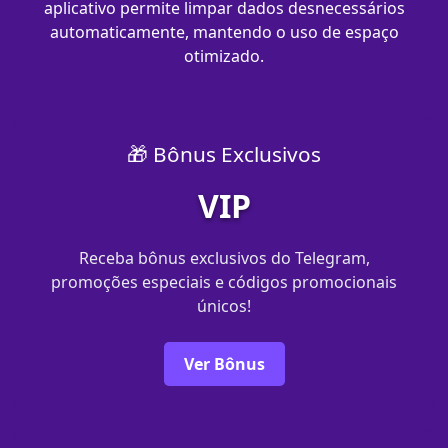
aplicativo permite limpar dados desnecessários
automaticamente, mantendo o uso de espaço
otimizado.
🎁 Bônus Exclusivos
VIP
Receba bônus exclusivos do Telegram,
promoções especiais e códigos promocionais
únicos!
Ver Bônus