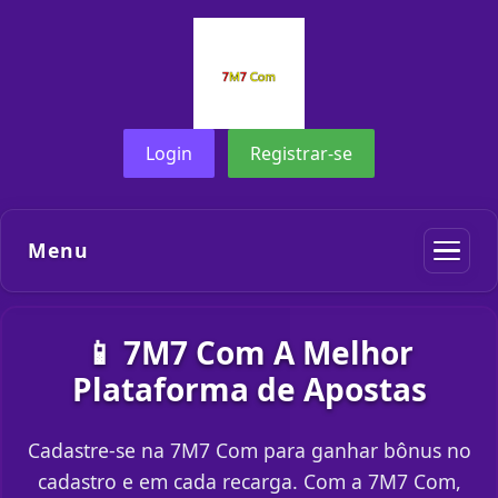
Login
Registrar-se
Menu
📱 7M7 Com A Melhor
Plataforma de Apostas
Cadastre-se na 7M7 Com para ganhar bônus no
cadastro e em cada recarga. Com a 7M7 Com,