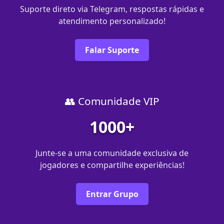
Suporte direto via Telegram, respostas rápidas e
atendimento personalizado!
Falar Suporte
👥 Comunidade VIP
1000+
Junte-se a uma comunidade exclusiva de
jogadores e compartilhe experiências!
Entrar Grupo