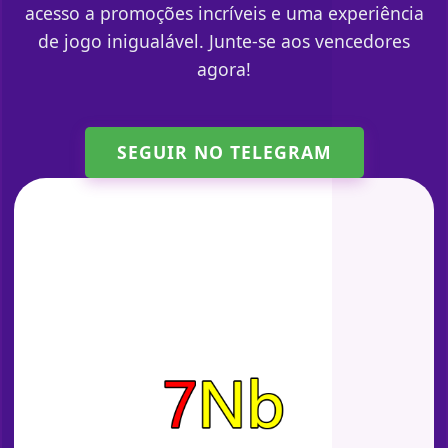
acesso a promoções incríveis e uma experiência
de jogo inigualável. Junte-se aos vencedores
agora!
SEGUIR NO TELEGRAM