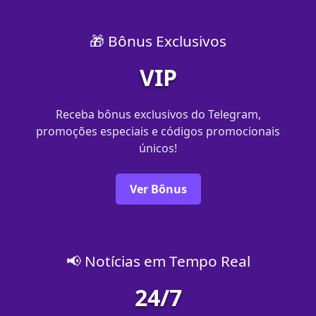
🎁 Bônus Exclusivos
VIP
Receba bônus exclusivos do Telegram,
promoções especiais e códigos promocionais
únicos!
Ver Bônus
📢 Notícias em Tempo Real
24/7