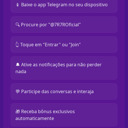
📱 Baixe o app Telegram no seu dispositivo
🔍 Procure por "@7R7ROficial"
👆 Toque em "Entrar" ou "Join"
🔔 Ative as notificações para não perder
nada
💬 Participe das conversas e interaja
🎁 Receba bônus exclusivos
automaticamente