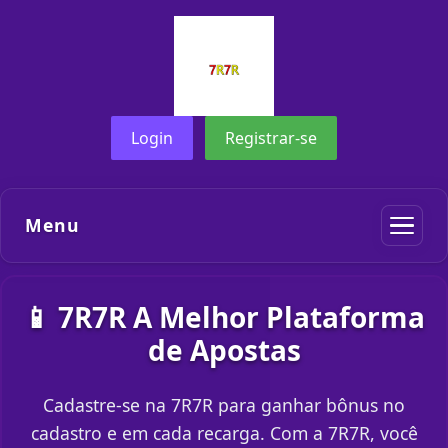
Login
Registrar-se
Menu
📱 7R7R A Melhor Plataforma
de Apostas
Cadastre-se na 7R7R para ganhar bônus no
cadastro e em cada recarga. Com a 7R7R, você