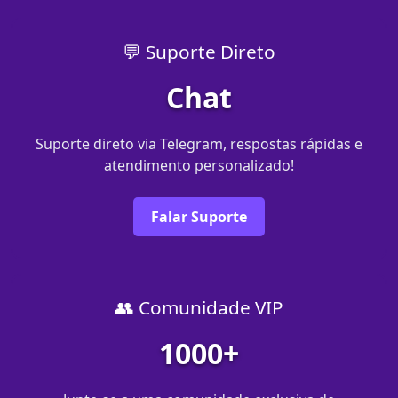
💬 Suporte Direto
Chat
Suporte direto via Telegram, respostas rápidas e
atendimento personalizado!
Falar Suporte
👥 Comunidade VIP
1000+