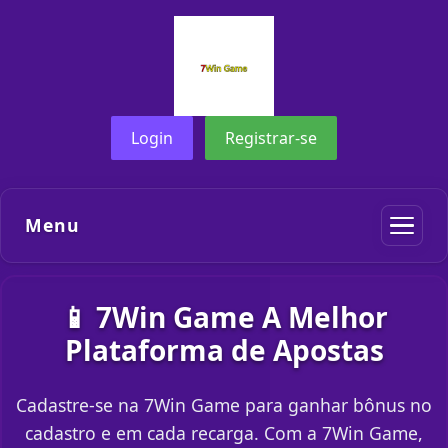
Login
Registrar-se
Menu
📱 7Win Game A Melhor
Plataforma de Apostas
Cadastre-se na 7Win Game para ganhar bônus no
cadastro e em cada recarga. Com a 7Win Game,