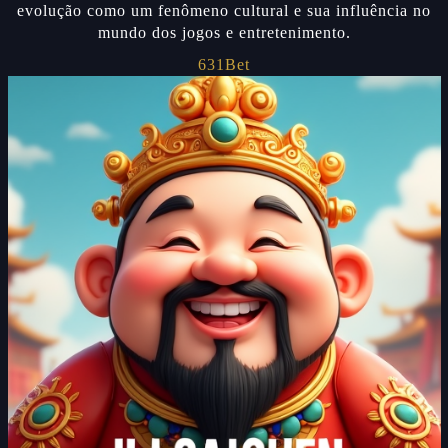
evolução como um fenômeno cultural e sua influência no
mundo dos jogos e entretenimento.
631Bet