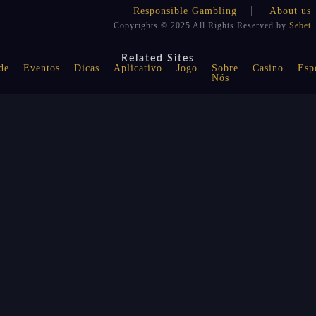
Responsible Gambling
About us
Copyrights © 2025 All Rights Reserved by
Sebet
Related Sites
de
Eventos
Dicas
Aplicativo
Jogo
Sobre
Casino
Esp
Nós