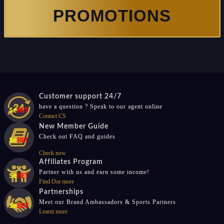
PROMOTIONS
Customer support 24/7
have a question ? Speak to our agent online
Contact CS
New Member Guide
Check out FAQ and guides
Check now
Affiliates Program
Partner with us and earn some income!
Find Out more
Partnerships
Meet our Brand Ambassadors & Sports Partners
Learnt more