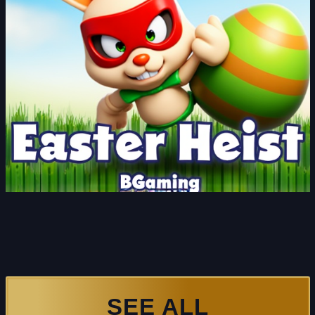
SEE ALL