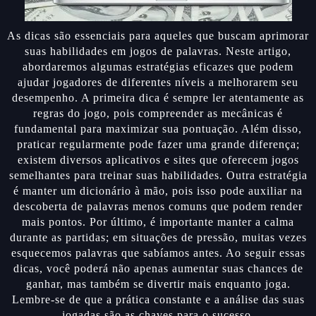
As dicas são essenciais para aqueles que buscam aprimorar
suas habilidades em jogos de palavras. Neste artigo,
abordaremos algumas estratégias eficazes que podem
ajudar jogadores de diferentes níveis a melhorarem seu
desempenho. A primeira dica é sempre ler atentamente as
regras do jogo, pois compreender as mecânicas é
fundamental para maximizar sua pontuação. Além disso,
praticar regularmente pode fazer uma grande diferença;
existem diversos aplicativos e sites que oferecem jogos
semelhantes para treinar suas habilidades. Outra estratégia
é manter um dicionário à mão, pois isso pode auxiliar na
descoberta de palavras menos comuns que podem render
mais pontos. Por último, é importante manter a calma
durante as partidas; em situações de pressão, muitas vezes
esquecemos palavras que sabíamos antes. Ao seguir essas
dicas, você poderá não apenas aumentar suas chances de
ganhar, mas também se divertir mais enquanto joga.
Lembre-se de que a prática constante e a análise das suas
jogadas são as chaves para o sucesso.