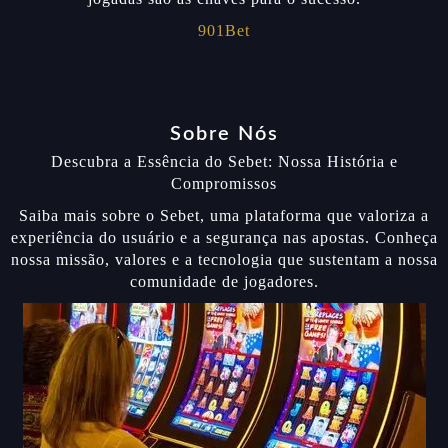
901Bet
Sobre Nós
Descubra a Essência do Sebet: Nossa História e
Compromissos
Saiba mais sobre o Sebet, uma plataforma que valoriza a
experiência do usuário e a segurança nas apostas. Conheça
nossa missão, valores e a tecnologia que sustentam a nossa
comunidade de jogadores.