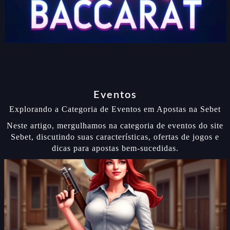
Eventos
Explorando a Categoria de Eventos em Apostas na Sebet
Neste artigo, mergulhamos na categoria de eventos do site
Sebet, discutindo suas características, ofertas de jogos e
dicas para apostas bem-sucedidas.