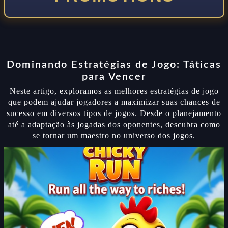
Dominando Estratégias de Jogo: Táticas
para Vencer
Neste artigo, exploramos as melhores estratégias de jogo
que podem ajudar jogadores a maximizar suas chances de
sucesso em diversos tipos de jogos. Desde o planejamento
até a adaptação às jogadas dos oponentes, descubra como
se tornar um maestro no universo dos jogos.