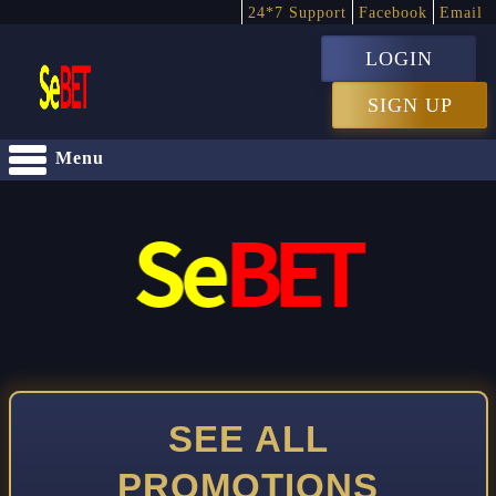
24*7 Support
Facebook
Email
LOGIN
SIGN UP
Menu
SEE ALL
PROMOTIONS