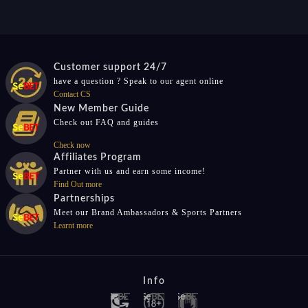
Customer support 24/7
have a question ? Speak to our agent online
Contact CS
New Member Guide
Check out FAQ and guides
Check now
Affiliates Program
Partner with us and earn some income!
Find Out more
Partnerships
Meet our Brand Ambassadors & Sports Partners
Learnt more
Info